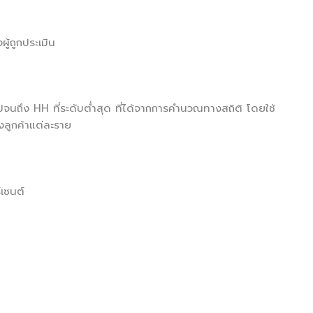
ู้ถูกประเมิน
ปจนถึง HH ที่ระดับต่ำสุด ที่ได้จากการคำนวณทางสถิติ โดยใช้
องลูกค้าแต่ละราย
์เซนต์