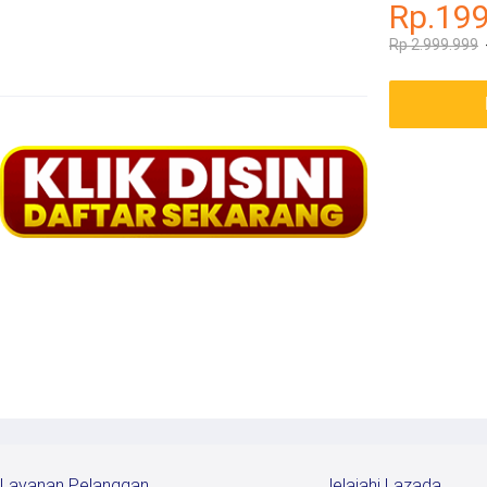
Rp.19
Rp 2.999.999
Layanan Pelanggan
Jelajahi Lazada