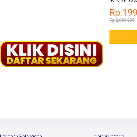
tech-driven solut
Rp.19
Rp 2.999.999
Layanan Pelanggan
Jelajahi Lazada