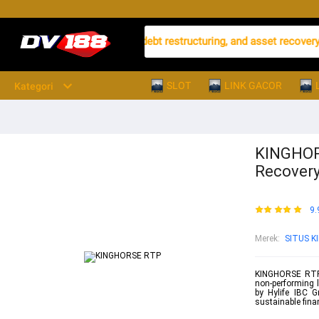
g loan (NPL) management, debt restructuring, and asset recovery. Ba
SLOT
LINK GACOR
Kategori
KINGHOR
Recovery
9.
Merek
:
SITUS K
KINGHORSE RTP i
non-performing 
by Hylife IBC G
sustainable finan