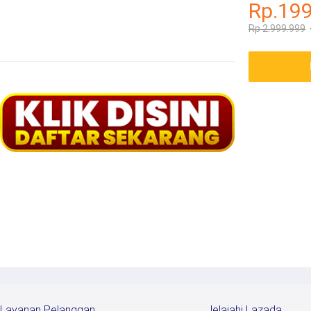
Rp.19
Rp 2.999.999
Layanan Pelanggan
Jelajahi Lazada