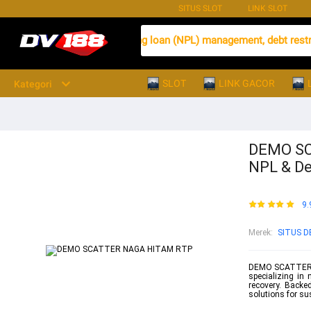
SITUS SLOT
LINK SLOT
ializing in non-performing loan (NPL) management, debt restructuri
SLOT
LINK GACOR
Kategori
DEMO SC
NPL & De
9.
Merek
:
SITUS 
DEMO SCATTER N
specializing in
recovery. Backed
solutions for sus